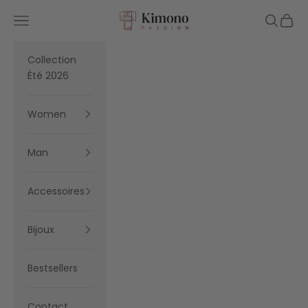
Skip to content
Kimono Passion
Navigation menu
Search
Cart
Collection
Été 2026
Women
Man
Accessoires
Bijoux
Bestsellers
Contact