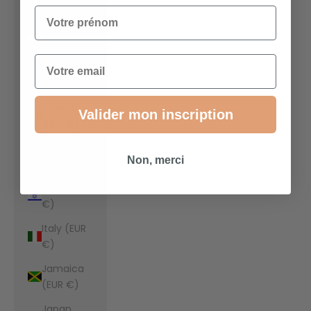
€)
Votre prénom
Indonesia
(EUR €)
Email
Iraq (EUR
€)
Ireland
Valider mon inscription
(EUR €)
Isle of Man
Non, merci
(EUR €)
Israel (EUR
€)
Italy (EUR
€)
Jamaica
(EUR €)
Japan