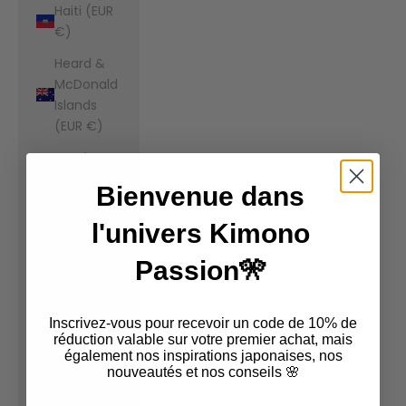
Haiti (EUR
€)
Heard &
McDonald
Islands
(EUR €)
Honduras
(EUR €)
Bienvenue dans
Hong Kong
l'univers Kimono
SAR (EUR
€)
Passion🎌
Hungary
(EUR €)
Inscrivez-vous pour recevoir un code de 10% de
Iceland
réduction valable sur votre premier achat, mais
également nos inspirations japonaises, nos
(EUR €)
nouveautés et nos conseils 🌸
India (EUR