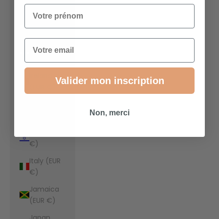
€)
Votre prénom
Indonesia
(EUR €)
Email
Iraq (EUR
€)
Ireland
Valider mon inscription
(EUR €)
Isle of Man
Non, merci
(EUR €)
Israel (EUR
€)
Italy (EUR
€)
Jamaica
(EUR €)
Japan