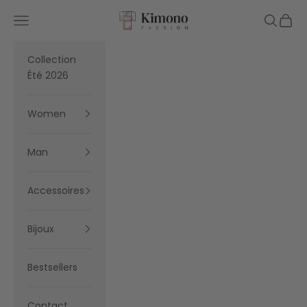
Skip to content
Kimono Passion
Navigation menu
Search
Cart
Collection
Été 2026
Women
Man
Accessoires
Bijoux
Bestsellers
Contact