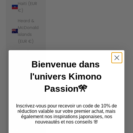
Haiti (EUR
€)
Heard &
McDonald
Islands
(EUR €)
Honduras
(EUR €)
Bienvenue dans
Hong Kong
l'univers Kimono
SAR (EUR
€)
Passion🎌
Hungary
(EUR €)
Inscrivez-vous pour recevoir un code de 10% de
Iceland
réduction valable sur votre premier achat, mais
également nos inspirations japonaises, nos
(EUR €)
nouveautés et nos conseils 🌸
India (EUR