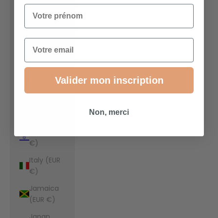
€)
Votre prénom
Indonesia
(EUR €)
Email
Iraq (EUR
€)
Ireland
Valider mon inscription
(EUR €)
Isle of Man
Non, merci
(EUR €)
Israel (EUR
€)
Italy (EUR
€)
Jamaica
(EUR €)
Japan