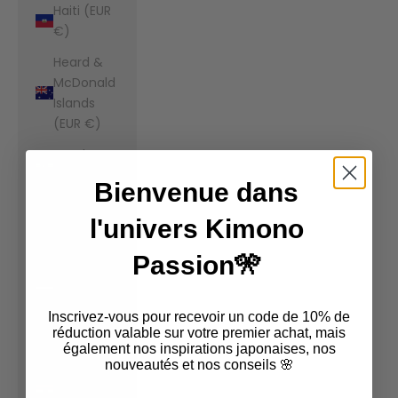
Haiti (EUR
€)
Heard &
McDonald
Islands
(EUR €)
Honduras
(EUR €)
Bienvenue dans
Hong Kong
l'univers Kimono
SAR (EUR
€)
Passion🎌
Hungary
(EUR €)
Inscrivez-vous pour recevoir un code de 10% de
Iceland
réduction valable sur votre premier achat, mais
également nos inspirations japonaises, nos
(EUR €)
nouveautés et nos conseils 🌸
India (EUR