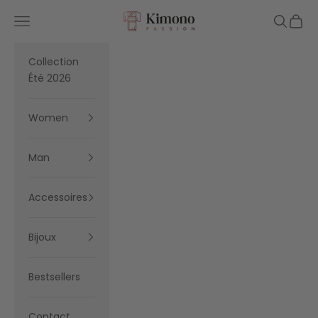
Skip to content
Kimono Passion
Navigation menu
Search
Cart
Collection
Été 2026
Women
Man
Accessoires
Bijoux
Bestsellers
Contact