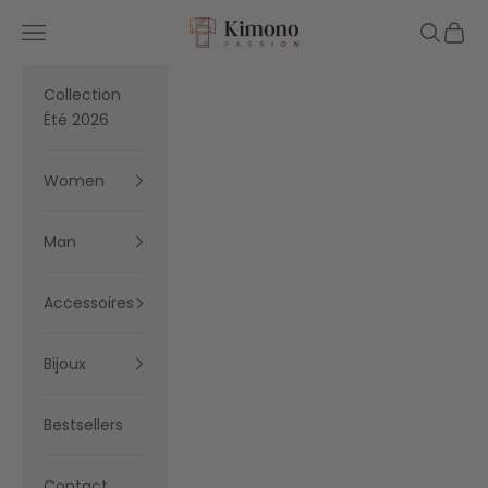
Skip to content
Kimono Passion
Navigation menu
Search
Cart
Collection
Été 2026
Women
Man
Accessoires
Bijoux
Bestsellers
Contact