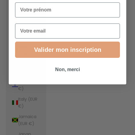
€)
Votre prénom
Indonesia
(EUR €)
Email
Iraq (EUR
€)
Ireland
Valider mon inscription
(EUR €)
Isle of Man
Non, merci
(EUR €)
Israel (EUR
€)
Italy (EUR
€)
Jamaica
(EUR €)
Japan