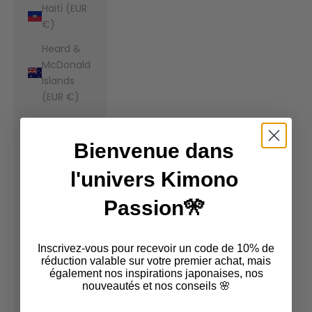
Haiti (EUR
€)
Heard &
McDonald
Islands
(EUR €)
Honduras
(EUR €)
Bienvenue dans
Hong Kong
l'univers Kimono
SAR (EUR
€)
Passion🎌
Hungary
(EUR €)
Inscrivez-vous pour recevoir un code de 10% de
Iceland
réduction valable sur votre premier achat, mais
également nos inspirations japonaises, nos
(EUR €)
nouveautés et nos conseils 🌸
India (EUR