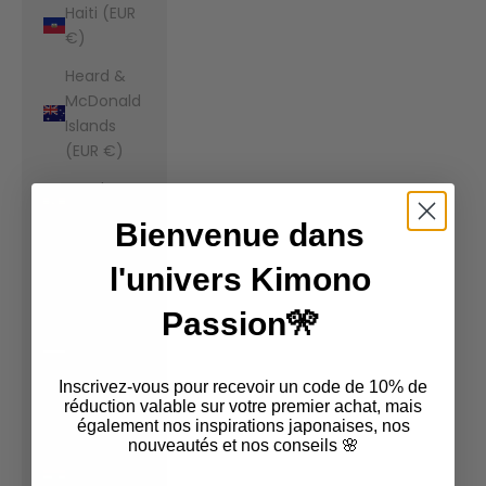
Haiti (EUR
€)
Heard &
McDonald
Islands
(EUR €)
Honduras
(EUR €)
Bienvenue dans
Hong Kong
l'univers Kimono
SAR (EUR
€)
Passion🎌
Hungary
(EUR €)
Inscrivez-vous pour recevoir un code de 10% de
Iceland
réduction valable sur votre premier achat, mais
également nos inspirations japonaises, nos
(EUR €)
nouveautés et nos conseils 🌸
India (EUR