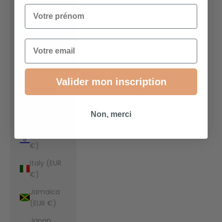
€)
Votre prénom
Indonesia
(EUR €)
Email
Iraq (EUR
€)
Ireland
Valider mon inscription
(EUR €)
Isle of Man
Non, merci
(EUR €)
Israel (EUR
€)
Italy (EUR
€)
Jamaica
(EUR €)
Japan