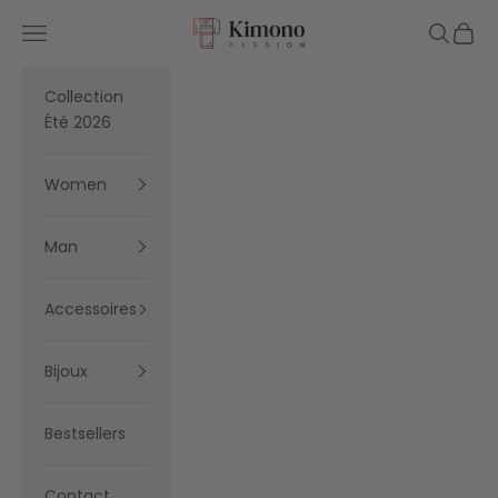
Skip to content
Kimono Passion
Navigation menu
Search
Cart
Collection
Été 2026
Women
Man
Accessoires
Bijoux
Bestsellers
Contact