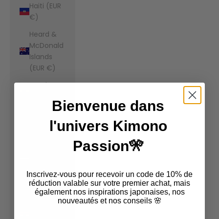
Haiti (EUR
€)
Heard &
McDonald
Islands
(EUR €)
Honduras
(EUR €)
Bienvenue dans
Hong Kong
l'univers Kimono
SAR (EUR
€)
Passion🎌
Hungary
(EUR €)
Inscrivez-vous pour recevoir un code de 10% de
Iceland
réduction valable sur votre premier achat, mais
également nos inspirations japonaises, nos
(EUR €)
nouveautés et nos conseils 🌸
India (EUR