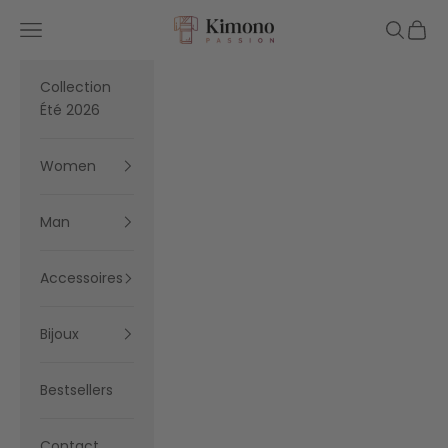
Skip to content
Kimono Passion
Navigation menu
Search
Cart
Collection
Été 2026
Women
Man
Accessoires
Bijoux
Bestsellers
Contact