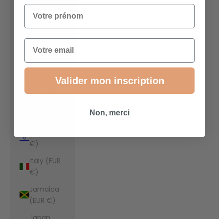
€)
Votre prénom
Indonesia
(EUR €)
Email
Iraq (EUR
€)
Ireland
Valider mon inscription
(EUR €)
Isle of Man
Non, merci
(EUR €)
Israel (EUR
€)
Italy (EUR
€)
Jamaica
(EUR €)
Japan