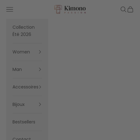
Skip to content
Kimono Passion
Navigation menu
Search
Cart
Collection
Été 2026
Women
Man
Accessoires
Bijoux
Bestsellers
Contact