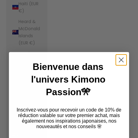
Haiti (EUR
€)
Heard &
McDonald
Islands
(EUR €)
Honduras
(EUR €)
Bienvenue dans
Hong Kong
l'univers Kimono
SAR (EUR
€)
Passion🎌
Hungary
(EUR €)
Inscrivez-vous pour recevoir un code de 10% de
Iceland
réduction valable sur votre premier achat, mais
également nos inspirations japonaises, nos
(EUR €)
nouveautés et nos conseils 🌸
India (EUR