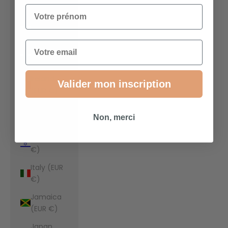
€)
Votre prénom
Indonesia
(EUR €)
Email
Iraq (EUR
€)
Ireland
Valider mon inscription
(EUR €)
Isle of Man
Non, merci
(EUR €)
Israel (EUR
€)
Italy (EUR
€)
Jamaica
(EUR €)
Japan