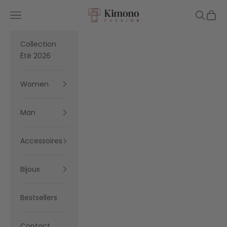
Skip to content
Kimono Passion
Navigation menu
Search
Cart
Collection
Été 2026
Women
Man
Accessoires
Bijoux
Bestsellers
Contact