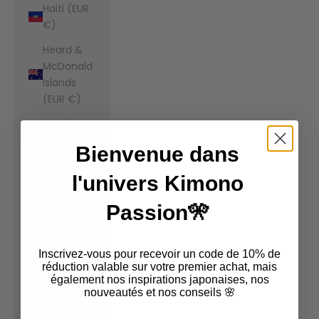
Haiti (EUR
€)
Heard &
McDonald
Islands
(EUR €)
Honduras
(EUR €)
Bienvenue dans
Hong Kong
l'univers Kimono
SAR (EUR
€)
Passion🎌
Hungary
(EUR €)
Inscrivez-vous pour recevoir un code de 10% de
Iceland
réduction valable sur votre premier achat, mais
également nos inspirations japonaises, nos
(EUR €)
nouveautés et nos conseils 🌸
India (EUR