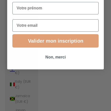
€)
Votre prénom
Indonesia
(EUR €)
Email
Iraq (EUR
€)
Ireland
Valider mon inscription
(EUR €)
Isle of Man
Non, merci
(EUR €)
Israel (EUR
€)
Italy (EUR
€)
Jamaica
(EUR €)
Japan