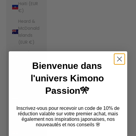
Haiti (EUR
€)
Heard &
McDonald
Islands
(EUR €)
Honduras
(EUR €)
Bienvenue dans
Hong Kong
l'univers Kimono
SAR (EUR
€)
Passion🎌
Hungary
(EUR €)
Inscrivez-vous pour recevoir un code de 10% de
Iceland
réduction valable sur votre premier achat, mais
également nos inspirations japonaises, nos
(EUR €)
nouveautés et nos conseils 🌸
India (EUR