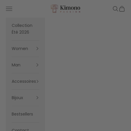
Skip to content
Kimono Passion
Navigation menu
Search
Cart
Collection
Été 2026
Women
Man
Accessoires
Bijoux
Bestsellers
Contact