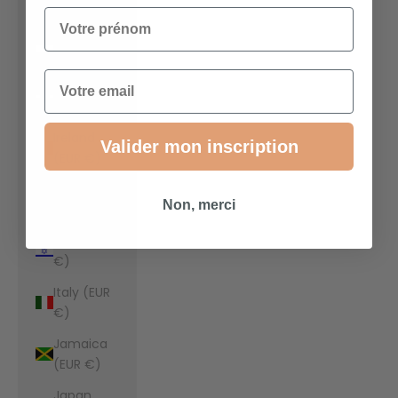
€)
Votre prénom
Indonesia
(EUR €)
Email
Iraq (EUR
€)
Ireland
Valider mon inscription
(EUR €)
Isle of Man
Non, merci
(EUR €)
Israel (EUR
€)
Italy (EUR
€)
Jamaica
(EUR €)
Japan