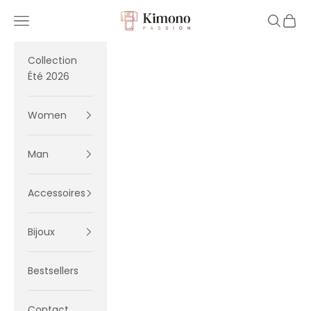
Skip to content
Kimono Passion
Navigation menu
Search
Cart
Collection
Été 2026
Women
Man
Accessoires
Bijoux
Bestsellers
Contact