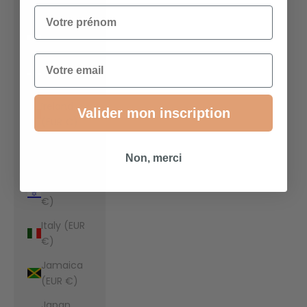
€)
Votre prénom
Indonesia
(EUR €)
Email
Iraq (EUR
€)
Ireland
Valider mon inscription
(EUR €)
Isle of Man
Non, merci
(EUR €)
Israel (EUR
€)
Italy (EUR
€)
Jamaica
(EUR €)
Japan