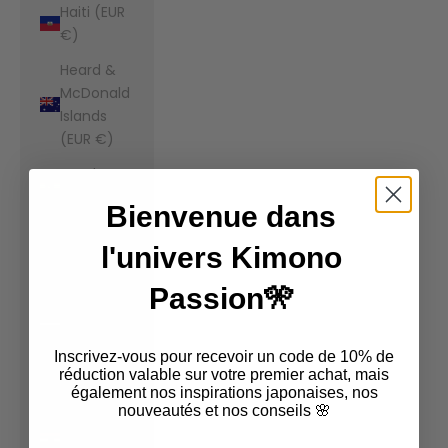
Haiti (EUR
€)
Heard &
McDonald
Islands
(EUR €)
Honduras
(EUR €)
Bienvenue dans
Hong Kong
l'univers Kimono
SAR (EUR
€)
Passion🎌
Hungary
(EUR €)
Inscrivez-vous pour recevoir un code de 10% de
Iceland
réduction valable sur votre premier achat, mais
également nos inspirations japonaises, nos
(EUR €)
nouveautés et nos conseils 🌸
India (EUR