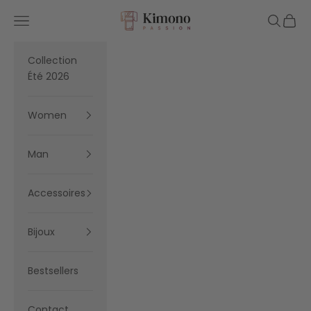
Skip to content
Kimono Passion
Navigation menu
Search
Cart
Collection
Été 2026
Women
Man
Accessoires
Bijoux
Bestsellers
Contact