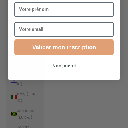
€)
Votre prénom
Indonesia
(EUR €)
Email
Iraq (EUR
€)
Ireland
Valider mon inscription
(EUR €)
Isle of Man
Non, merci
(EUR €)
Israel (EUR
€)
Italy (EUR
€)
Jamaica
(EUR €)
Japan