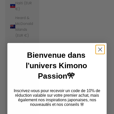
Haiti (EUR
€)
Heard &
McDonald
Islands
(EUR €)
Honduras
(EUR €)
Bienvenue dans
Hong Kong
l'univers Kimono
SAR (EUR
€)
Passion🎌
Hungary
(EUR €)
Inscrivez-vous pour recevoir un code de 10% de
Iceland
réduction valable sur votre premier achat, mais
également nos inspirations japonaises, nos
(EUR €)
nouveautés et nos conseils 🌸
India (EUR