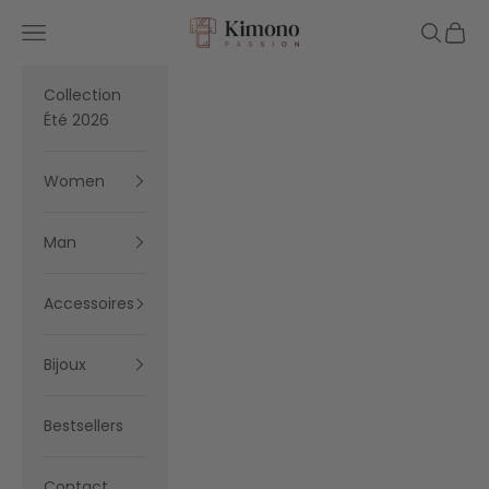
Skip to content
Kimono Passion
Navigation menu
Search
Cart
Collection
Été 2026
Women
Man
Accessoires
Bijoux
Bestsellers
Contact