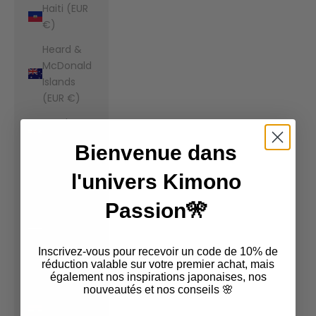
Haiti (EUR
€)
Heard &
McDonald
Islands
(EUR €)
Honduras
(EUR €)
Bienvenue dans
Hong Kong
l'univers Kimono
SAR (EUR
€)
Passion🎌
Hungary
(EUR €)
Inscrivez-vous pour recevoir un code de 10% de
Iceland
réduction valable sur votre premier achat, mais
également nos inspirations japonaises, nos
(EUR €)
nouveautés et nos conseils 🌸
India (EUR