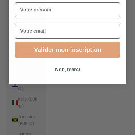
€)
Votre prénom
Indonesia
(EUR €)
Email
Iraq (EUR
€)
Ireland
Valider mon inscription
(EUR €)
Isle of Man
Non, merci
(EUR €)
Israel (EUR
€)
Italy (EUR
€)
Jamaica
(EUR €)
Japan