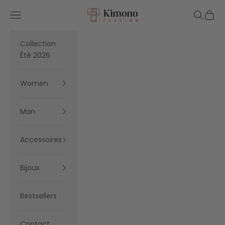
Skip to content
Kimono Passion
Navigation menu
Search
Cart
Collection
Été 2026
Women
Man
Accessoires
Bijoux
Bestsellers
Contact