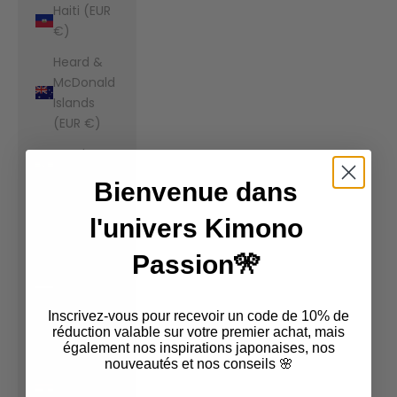
Haiti (EUR
€)
Heard &
McDonald
Islands
(EUR €)
Honduras
(EUR €)
Bienvenue dans
Hong Kong
l'univers Kimono
SAR (EUR
€)
Passion🎌
Hungary
(EUR €)
Inscrivez-vous pour recevoir un code de 10% de
Iceland
réduction valable sur votre premier achat, mais
également nos inspirations japonaises, nos
(EUR €)
nouveautés et nos conseils 🌸
India (EUR