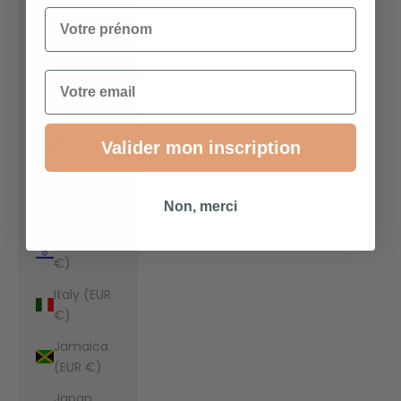
€)
Votre prénom
Indonesia
(EUR €)
Email
Iraq (EUR
€)
Ireland
Valider mon inscription
(EUR €)
Isle of Man
Non, merci
(EUR €)
Israel (EUR
€)
Italy (EUR
€)
Jamaica
(EUR €)
Japan