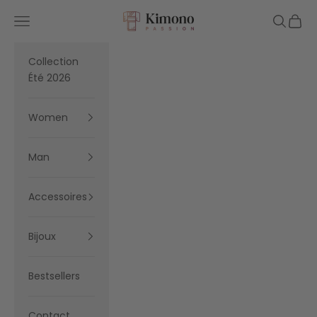
Skip to content
Kimono Passion
Navigation menu
Search
Cart
Collection
Été 2026
Women
Man
Accessoires
Bijoux
Bestsellers
Contact