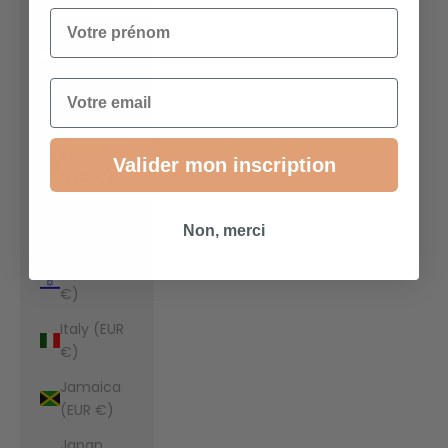
€)
Votre prénom
Indonesia
(EUR €)
Email
Iraq (EUR
€)
Ireland
Valider mon inscription
(EUR €)
Isle of Man
Non, merci
(EUR €)
Israel (EUR
€)
Italy (EUR
€)
Jamaica
(EUR €)
Japan