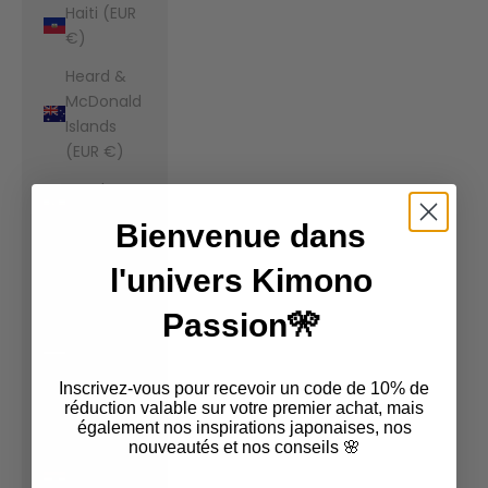
Haiti (EUR
€)
Heard &
McDonald
Islands
(EUR €)
Honduras
(EUR €)
Bienvenue dans
Hong Kong
l'univers Kimono
SAR (EUR
€)
Passion🎌
Hungary
(EUR €)
Inscrivez-vous pour recevoir un code de 10% de
Iceland
réduction valable sur votre premier achat, mais
également nos inspirations japonaises, nos
(EUR €)
nouveautés et nos conseils 🌸
India (EUR