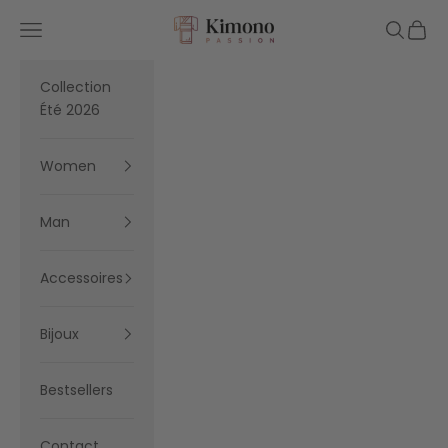
Skip to content
Kimono Passion
Navigation menu
Search
Cart
Collection
Été 2026
Women
Man
Accessoires
Bijoux
Bestsellers
Contact