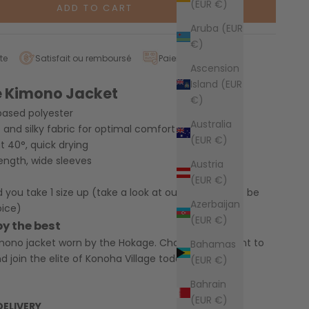
(EUR €)
ADD TO CART
Aruba (EUR
€)
te
Satisfait ou remboursé
Paiement sécurisé
Ascension
Island (EUR
 Kimono Jacket
€)
-based polyester
Australia
t and silky fabric for optimal comfort
(EUR €)
 40°, quick drying
ength, wide sleeves
Austria
(EUR €)
u take 1 size up (take a look at our size guide to be
Azerbaijan
oice)
(EUR €)
by the best
imono jacket worn by the Hokage. Choose a garment to
Bahamas
d join the elite of Konoha Village today.
(EUR €)
Bahrain
(EUR €)
DELIVERY