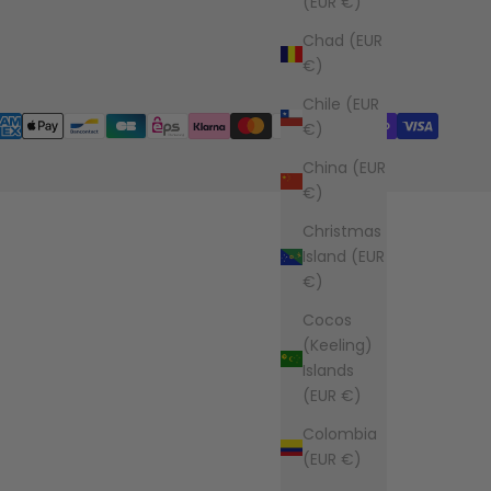
(EUR €)
Chad (EUR
€)
Chile (EUR
€)
China (EUR
€)
Christmas
Island (EUR
€)
Cocos
(Keeling)
Islands
(EUR €)
Colombia
(EUR €)