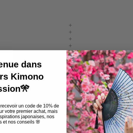
enue dans
Ils font confiance à Kimono Passion !
ers Kimono
ssion🎌
 recevoir un code de 10% de
ur votre premier achat, mais
pirations japonaises, nos
 et nos conseils 🌸