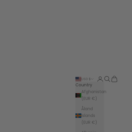
Login
Search
Cart
USD $
Country
Afghanistan
(EUR €)
Åland
Islands
(EUR €)