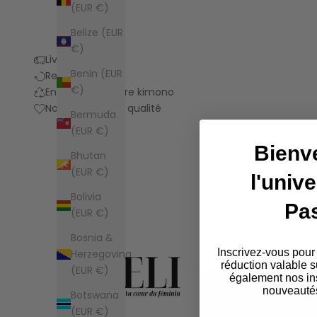
(EUR €)
Belize (EUR
€)
Livraison
Benin (EUR
Retours
€)
Entretien de votre kimono
Notre promesse qualité
Bermuda
(EUR €)
Bienv
Bhutan
(EUR €)
l'univ
Bolivia
Pa
(EUR €)
Bosnia &
Inscrivez-vous pour
Herzegovina
réduction valable s
(EUR €)
également nos ins
nouveautés
Botswana
(EUR €)