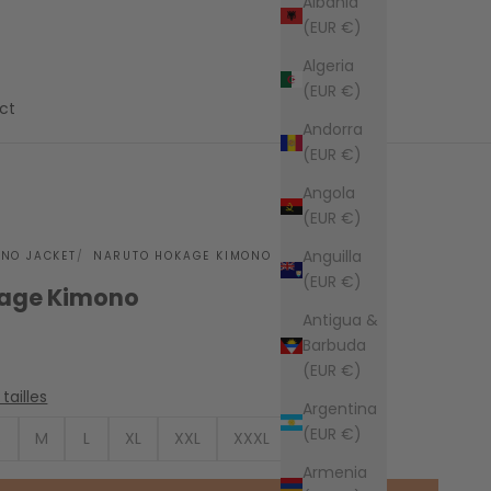
Albania
(EUR €)
Algeria
(EUR €)
ct
Andorra
(EUR €)
Angola
(EUR €)
Anguilla
ONO JACKET
NARUTO HOKAGE KIMONO
(EUR €)
kage Kimono
Antigua &
Barbuda
(EUR €)
tailles
Argentina
(EUR €)
S
M
L
XL
XXL
XXXL
4XL
Armenia