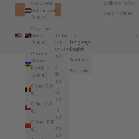
Delivery Policy
Caribbean
SUBSCRIBE
Netherlands
Legal notices
(EUR €)
Cayman
Islands
United States (USD $)
English
©
Country
Language
(EUR €)
Afghanistan
English
Central
(EUR €)
Deutsch
African
Åland
Republic
Français
Islands
(EUR €)
(EUR €)
Chad (EUR
Albania
€)
(EUR €)
Chile (EUR
Algeria
€)
(EUR €)
China (EUR
Andorra
€)
(EUR €)