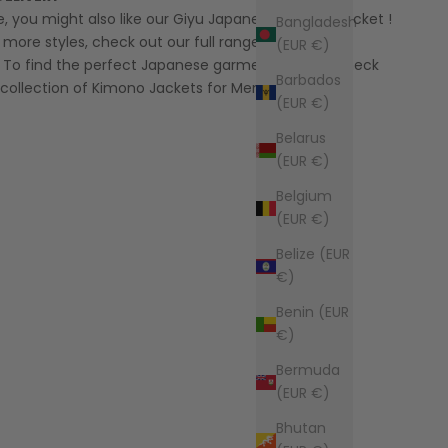
yle, you might also like our
Giyu Japanese Kimono Jacket
!
Bangladesh
ee more styles, check out our full range of
Japanese
(EUR €)
 To find the perfect Japanese garment for you, check
Barbados
 collection of
Kimono Jackets for Men
.
(EUR €)
Belarus
(EUR €)
Belgium
(EUR €)
Belize (EUR
€)
Benin (EUR
€)
Bermuda
(EUR €)
Bhutan