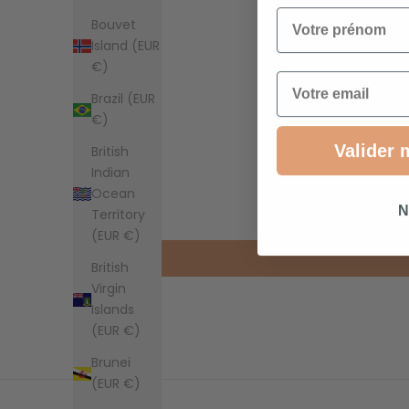
Votre prénom
Bouvet
Island (EUR
€)
Email
Brazil (EUR
€)
Valider 
British
Indian
Ocean
N
Territory
(EUR €)
British
Virgin
Islands
(EUR €)
Brunei
(EUR €)