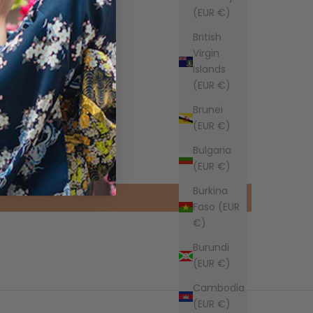
(EUR €)
British
Virgin
Islands
(EUR €)
Brunei
(EUR €)
Bulgaria
(EUR €)
Burkina
Faso (EUR
€)
Burundi
(EUR €)
Cambodia
(EUR €)