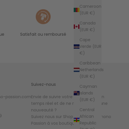
Cameroon
(EUR €)
Canada
(EUR €)
ue
Satisfait ou remboursé
Cape
Verde (EUR
€)
Caribbean
Netherlands
(EUR €)
Suivez-nous
Cayman
Islands
o-passion.com
Envie de suivre votre commande en
(EUR €)
temps réel et de ne manquer aucune
Central
nouveauté ?
9
African
Suivez nous sur Shop et ajoutez Kimono
Republic
Passion à vos boutiques favorites !