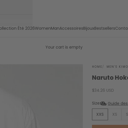
ollection Été 2026
Women
Man
Accessoires
Bijoux
Bestsellers
Conta
Your cart is empty
HOME
MEN'S KIM
Naruto Ho
Sale price
$34.26 USD
Size:
Guide des 
XXS
XS