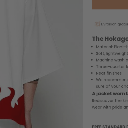
Livraison gratui
The Hokage
Material: Plant
Soft, lightweigh
Machine wash at
Three-quarter l
Neat finishes
We recommend yo
sure of your ch
A jacket worn 
Rediscover the k
wear with pride an
FREE STANDARD 