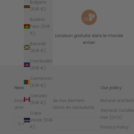
Bulgaria
(EUR €)
Burkina
Faso (EUR
€)
Livraison gratuite dans le monde
entier
Burundi
(EUR €)
Cambodia
(EUR €)
Cameroon
(EUR €)
Newsletter
Our policy
Canada
Soyez au courant de nos derniers
Refund and Retu
(EUR €)
arrivages et promotions en exclusivité.
General Conditi
Cape
Use (GCS)
Verde (EUR
€)
Privacy Policy