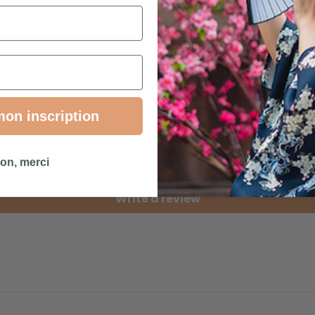
mon inscription
Customer Reviews
Be the first to write a review
on, merci
Write a review