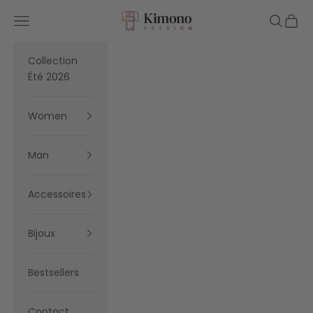
Skip to content
Kimono Passion
Navigation menu
Search
Cart
Collection
Été 2026
Women
Man
Accessoires
Bijoux
Bestsellers
Contact