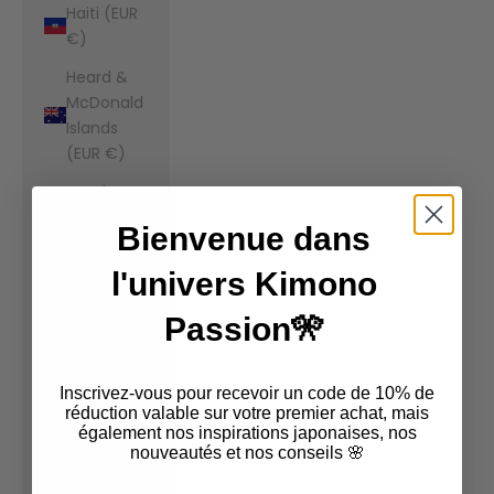
Haiti (EUR
€)
Heard &
McDonald
Islands
(EUR €)
Honduras
(EUR €)
Bienvenue dans
Hong Kong
l'univers Kimono
SAR (EUR
€)
Passion🎌
Hungary
(EUR €)
Inscrivez-vous pour recevoir un code de 10% de
Iceland
réduction valable sur votre premier achat, mais
également nos inspirations japonaises, nos
(EUR €)
nouveautés et nos conseils 🌸
India (EUR