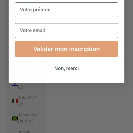
€)
Votre prénom
Indonesia
(EUR €)
Email
Iraq (EUR
€)
Ireland
Valider mon inscription
(EUR €)
Isle of Man
Non, merci
(EUR €)
Israel (EUR
€)
Italy (EUR
€)
Jamaica
(EUR €)
Japan