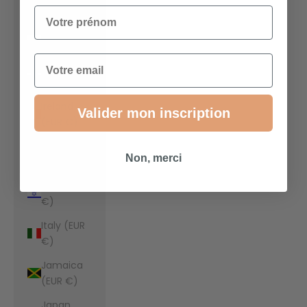
€)
Votre prénom
Indonesia
(EUR €)
Email
Iraq (EUR
€)
Ireland
Valider mon inscription
(EUR €)
Isle of Man
Non, merci
(EUR €)
Israel (EUR
€)
Italy (EUR
€)
Jamaica
(EUR €)
Japan