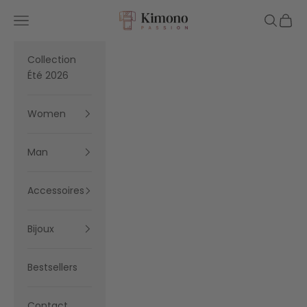
Skip to content
Kimono Passion
Navigation menu
Search
Cart
Collection
Été 2026
Women
Man
Accessoires
Bijoux
Bestsellers
Contact