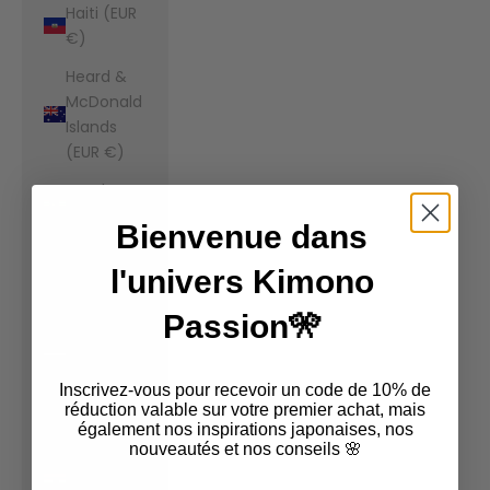
Haiti (EUR
€)
Heard &
McDonald
Islands
(EUR €)
Honduras
(EUR €)
Bienvenue dans
Hong Kong
l'univers Kimono
SAR (EUR
€)
Passion🎌
Hungary
(EUR €)
Inscrivez-vous pour recevoir un code de 10% de
Iceland
réduction valable sur votre premier achat, mais
également nos inspirations japonaises, nos
(EUR €)
nouveautés et nos conseils 🌸
India (EUR