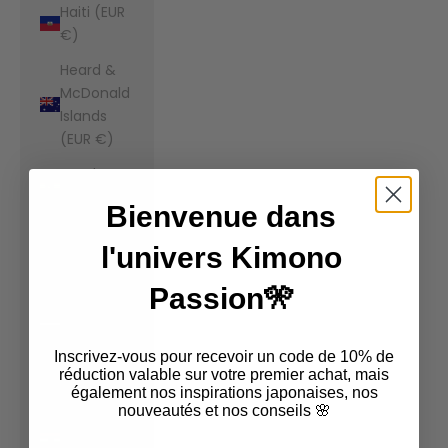
Haiti (EUR
€)
Heard &
McDonald
Islands
(EUR €)
Honduras
(EUR €)
Bienvenue dans
Hong Kong
l'univers Kimono
SAR (EUR
€)
Passion🎌
Hungary
(EUR €)
Inscrivez-vous pour recevoir un code de 10% de
Iceland
réduction valable sur votre premier achat, mais
également nos inspirations japonaises, nos
(EUR €)
nouveautés et nos conseils 🌸
India (EUR