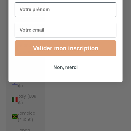
€)
Votre prénom
Indonesia
(EUR €)
Email
Iraq (EUR
€)
Ireland
Valider mon inscription
(EUR €)
Isle of Man
Non, merci
(EUR €)
Israel (EUR
€)
Italy (EUR
€)
Jamaica
(EUR €)
Japan