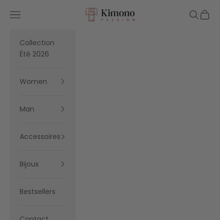
Skip to content
Kimono Passion
Navigation menu
Search
Cart
Collection
Été 2026
Women
Man
Accessoires
Bijoux
Bestsellers
Contact