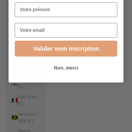
€)
Votre prénom
Indonesia
(EUR €)
Email
Iraq (EUR
€)
Ireland
Valider mon inscription
(EUR €)
Isle of Man
Non, merci
(EUR €)
Israel (EUR
€)
Italy (EUR
€)
Jamaica
(EUR €)
Japan