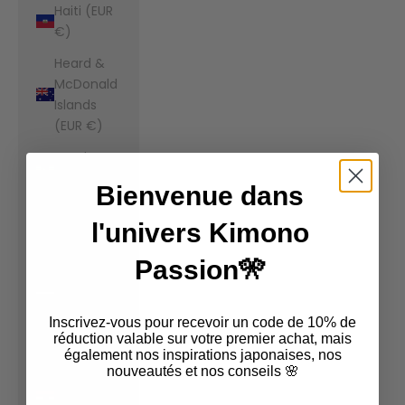
Haiti (EUR
€)
Heard &
McDonald
Islands
(EUR €)
Honduras
(EUR €)
Bienvenue dans
Hong Kong
l'univers Kimono
SAR (EUR
€)
Passion🎌
Hungary
(EUR €)
Inscrivez-vous pour recevoir un code de 10% de
Iceland
réduction valable sur votre premier achat, mais
également nos inspirations japonaises, nos
(EUR €)
nouveautés et nos conseils 🌸
India (EUR