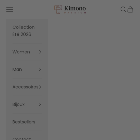
Skip to content
Kimono Passion
Navigation menu
Search
Cart
Collection
Été 2026
Women
Man
Accessoires
Bijoux
Bestsellers
Contact