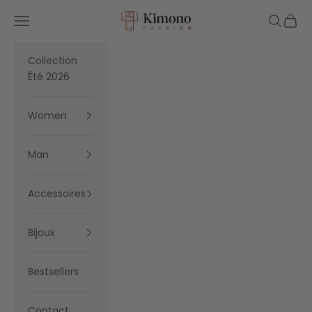
Skip to content
Kimono Passion
Navigation menu
Search
Cart
Collection
Été 2026
Women
Man
Accessoires
Bijoux
Bestsellers
Contact