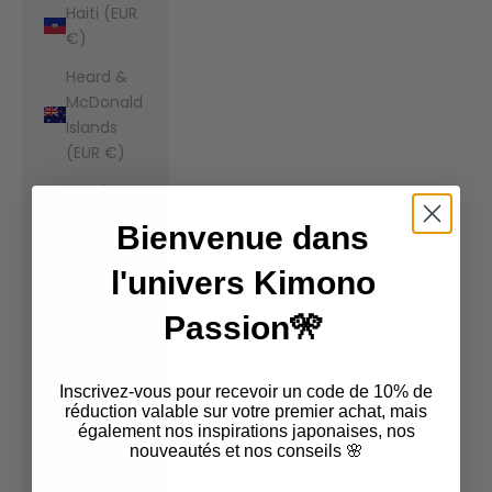
Haiti (EUR
€)
Heard &
McDonald
Islands
(EUR €)
Honduras
(EUR €)
Bienvenue dans
Hong Kong
l'univers Kimono
SAR (EUR
€)
Passion🎌
Hungary
(EUR €)
Inscrivez-vous pour recevoir un code de 10% de
Iceland
réduction valable sur votre premier achat, mais
également nos inspirations japonaises, nos
(EUR €)
nouveautés et nos conseils 🌸
India (EUR