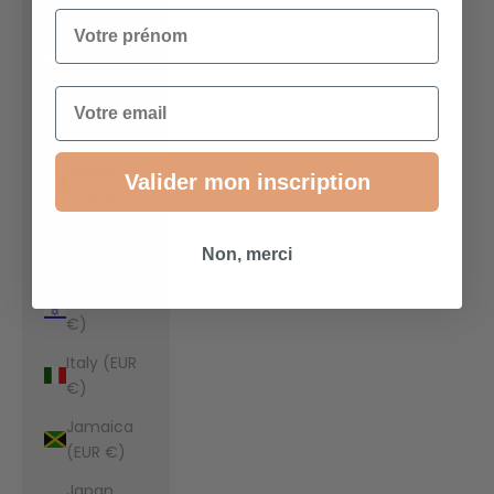
€)
Votre prénom
Indonesia
(EUR €)
Email
Iraq (EUR
€)
Ireland
Valider mon inscription
(EUR €)
Isle of Man
Non, merci
(EUR €)
Israel (EUR
€)
Italy (EUR
€)
Jamaica
(EUR €)
Japan