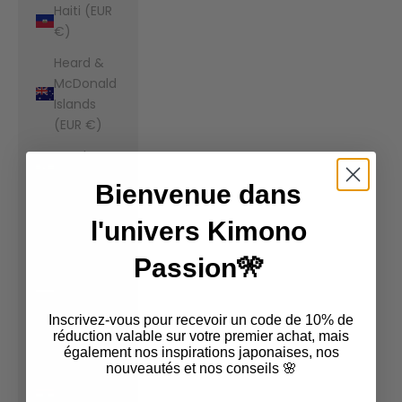
Haiti (EUR
€)
Heard &
McDonald
Islands
(EUR €)
Honduras
(EUR €)
Bienvenue dans
Hong Kong
l'univers Kimono
SAR (EUR
€)
Passion🎌
Hungary
(EUR €)
Inscrivez-vous pour recevoir un code de 10% de
Iceland
réduction valable sur votre premier achat, mais
également nos inspirations japonaises, nos
(EUR €)
nouveautés et nos conseils 🌸
India (EUR