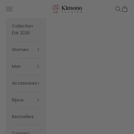
Skip to content
Kimono Passion
Navigation menu
Search
Cart
Collection
Été 2026
Women
Man
Accessoires
Bijoux
Bestsellers
Contact