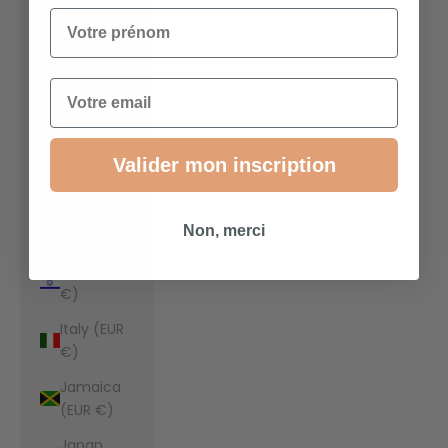
€)
Votre prénom
Indonesia
(EUR €)
Email
Iraq (EUR
€)
Ireland
Valider mon inscription
(EUR €)
Isle of Man
Non, merci
(EUR €)
Israel (EUR
€)
Italy (EUR
€)
Jamaica
(EUR €)
Japan