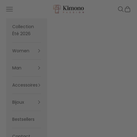
Skip to content
Kimono Passion
Navigation menu
Search
Cart
Collection
Été 2026
Women
Man
Accessoires
Bijoux
Bestsellers
Contact