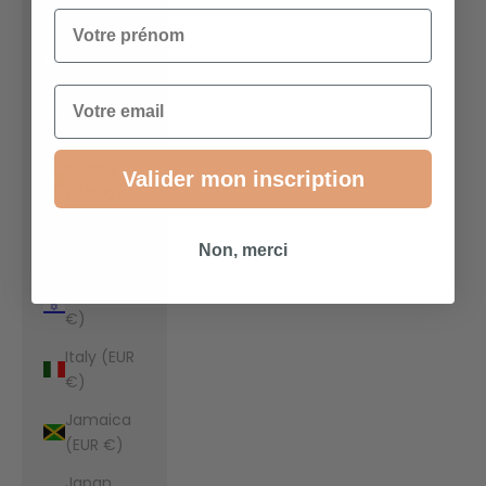
€)
Votre prénom
Indonesia
(EUR €)
Email
Iraq (EUR
€)
Ireland
Valider mon inscription
(EUR €)
Isle of Man
Non, merci
(EUR €)
Israel (EUR
€)
Italy (EUR
€)
Jamaica
(EUR €)
Japan