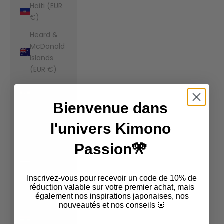
Haiti (EUR
€)
Heard &
McDonald
Islands
(EUR €)
Honduras
(EUR €)
Bienvenue dans
Hong Kong
l'univers Kimono
SAR (EUR
€)
Passion🎌
Hungary
(EUR €)
Inscrivez-vous pour recevoir un code de 10% de
Iceland
réduction valable sur votre premier achat, mais
également nos inspirations japonaises, nos
(EUR €)
nouveautés et nos conseils 🌸
India (EUR