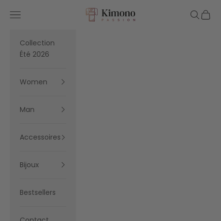
Skip to content
Kimono Passion
Navigation menu
Search
Cart
Collection
Été 2026
Women
Man
Accessoires
Bijoux
Bestsellers
Contact