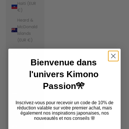
Haiti (EUR
€)
Heard &
McDonald
Islands
(EUR €)
Honduras
(EUR €)
Bienvenue dans
Hong Kong
l'univers Kimono
SAR (EUR
€)
Passion🎌
Hungary
(EUR €)
Inscrivez-vous pour recevoir un code de 10% de
Iceland
réduction valable sur votre premier achat, mais
également nos inspirations japonaises, nos
(EUR €)
nouveautés et nos conseils 🌸
India (EUR