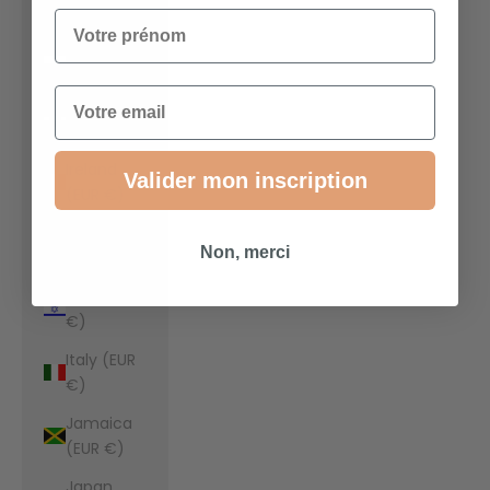
€)
Votre prénom
Indonesia
(EUR €)
Email
Iraq (EUR
€)
Ireland
Valider mon inscription
(EUR €)
Isle of Man
Non, merci
(EUR €)
Israel (EUR
€)
Italy (EUR
€)
Jamaica
(EUR €)
Japan