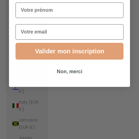
€)
Votre prénom
Indonesia
(EUR €)
Email
Iraq (EUR
€)
Ireland
Valider mon inscription
(EUR €)
Isle of Man
Non, merci
(EUR €)
Israel (EUR
€)
Italy (EUR
€)
Jamaica
(EUR €)
Japan