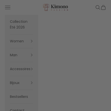
Skip to content
Kimono Passion
Navigation menu
Search
Cart
Collection
Été 2026
Women
Man
Accessoires
Bijoux
Bestsellers
Contact