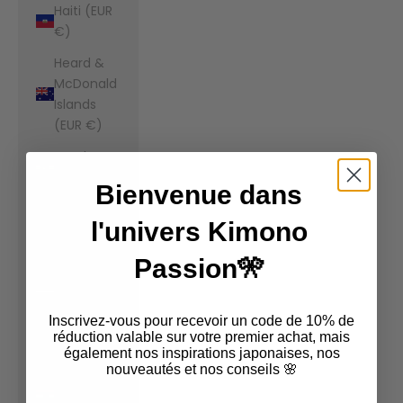
Haiti (EUR
€)
Heard &
McDonald
Islands
(EUR €)
Honduras
(EUR €)
Bienvenue dans
Hong Kong
l'univers Kimono
SAR (EUR
€)
Passion🎌
Hungary
(EUR €)
Inscrivez-vous pour recevoir un code de 10% de
Iceland
réduction valable sur votre premier achat, mais
également nos inspirations japonaises, nos
(EUR €)
nouveautés et nos conseils 🌸
India (EUR