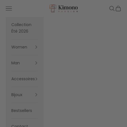
Skip to content
Kimono Passion
Navigation menu
Search
Cart
Collection
Été 2026
Women
Man
Accessoires
Bijoux
Bestsellers
Contact