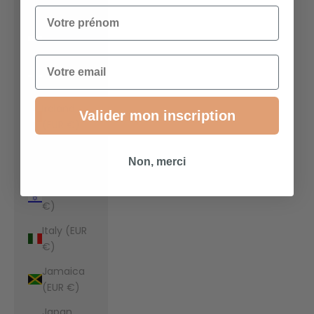
€)
Votre prénom
Indonesia
(EUR €)
Email
Iraq (EUR
€)
Ireland
Valider mon inscription
(EUR €)
Isle of Man
Non, merci
(EUR €)
Israel (EUR
€)
Italy (EUR
€)
Jamaica
(EUR €)
Japan