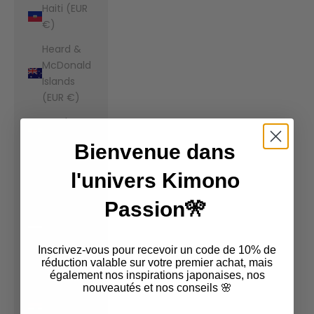
Haiti (EUR
€)
Heard &
McDonald
Islands
(EUR €)
Honduras
(EUR €)
Bienvenue dans
Hong Kong
l'univers Kimono
SAR (EUR
€)
Passion🎌
Hungary
(EUR €)
Inscrivez-vous pour recevoir un code de 10% de
Iceland
réduction valable sur votre premier achat, mais
également nos inspirations japonaises, nos
(EUR €)
nouveautés et nos conseils 🌸
India (EUR