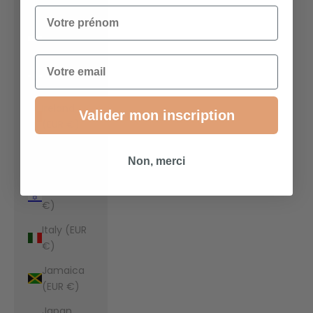
€)
Votre prénom
Indonesia
(EUR €)
Email
Iraq (EUR
€)
Ireland
Valider mon inscription
(EUR €)
Isle of Man
Non, merci
(EUR €)
Israel (EUR
€)
Italy (EUR
€)
Jamaica
(EUR €)
Japan