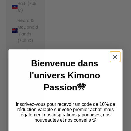
Haiti (EUR
€)
Heard &
McDonald
Islands
(EUR €)
Honduras
(EUR €)
Bienvenue dans
Hong Kong
l'univers Kimono
SAR (EUR
€)
Passion🎌
Hungary
(EUR €)
Inscrivez-vous pour recevoir un code de 10% de
Iceland
réduction valable sur votre premier achat, mais
également nos inspirations japonaises, nos
(EUR €)
nouveautés et nos conseils 🌸
India (EUR