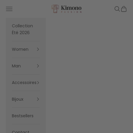
Skip to content
Kimono Passion
Navigation menu
Search
Cart
Collection
Été 2026
Women
Man
Accessoires
Bijoux
Bestsellers
Contact