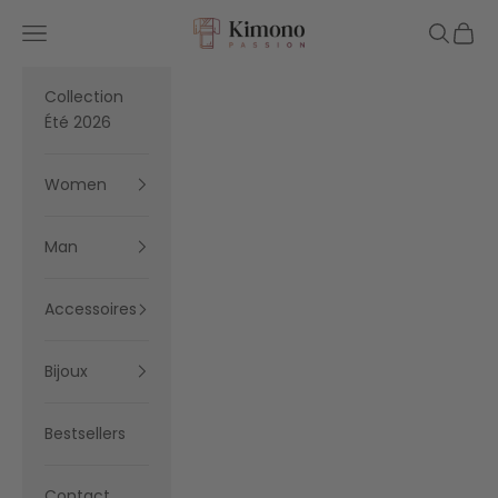
Skip to content
Kimono Passion
Navigation menu
Search
Cart
Collection
Été 2026
Women
Man
Accessoires
Bijoux
Bestsellers
Contact