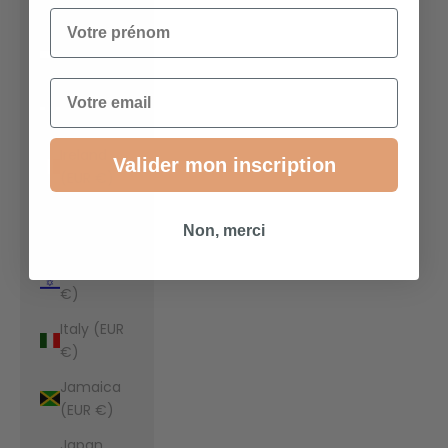
€)
Votre prénom
Indonesia
(EUR €)
Email
Iraq (EUR
€)
Ireland
Valider mon inscription
(EUR €)
Isle of Man
Non, merci
(EUR €)
Israel (EUR
€)
Italy (EUR
€)
Jamaica
(EUR €)
Japan