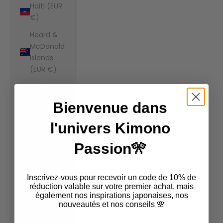
Haiti (EUR
€)
Heard &
McDonald
Islands
(EUR €)
Honduras
(EUR €)
Bienvenue dans
Hong Kong
l'univers Kimono
SAR (EUR
€)
Passion🎌
Hungary
(EUR €)
Inscrivez-vous pour recevoir un code de 10% de
Iceland
réduction valable sur votre premier achat, mais
également nos inspirations japonaises, nos
(EUR €)
nouveautés et nos conseils 🌸
India (EUR