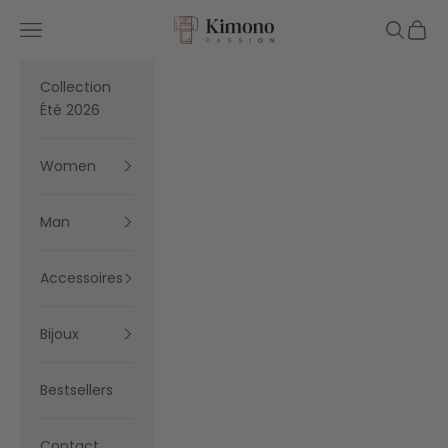
Skip to content
Kimono Passion
Navigation menu
Search
Cart
Collection
Été 2026
Women
Man
Accessoires
Bijoux
Bestsellers
Contact