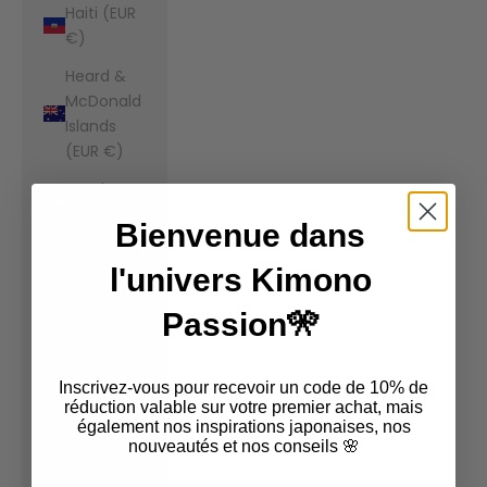
Haiti (EUR
€)
Heard &
McDonald
Islands
(EUR €)
Honduras
(EUR €)
Bienvenue dans
Hong Kong
l'univers Kimono
SAR (EUR
€)
Passion🎌
Hungary
(EUR €)
Inscrivez-vous pour recevoir un code de 10% de
Iceland
réduction valable sur votre premier achat, mais
également nos inspirations japonaises, nos
(EUR €)
nouveautés et nos conseils 🌸
India (EUR