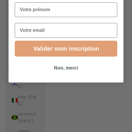
€)
Votre prénom
Indonesia
(EUR €)
Email
Iraq (EUR
€)
Ireland
Valider mon inscription
(EUR €)
Isle of Man
Non, merci
(EUR €)
Israel (EUR
€)
Italy (EUR
€)
Jamaica
(EUR €)
Japan