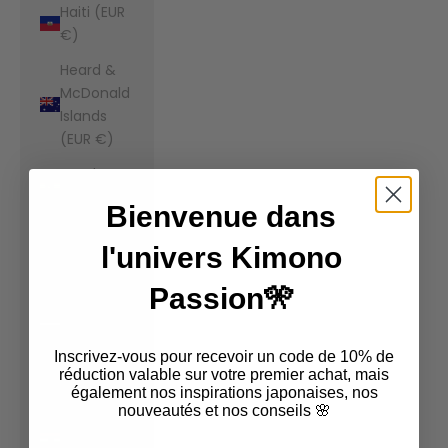
Haiti (EUR
€)
Heard &
McDonald
Islands
(EUR €)
Honduras
(EUR €)
Bienvenue dans
Hong Kong
l'univers Kimono
SAR (EUR
€)
Passion🎌
Hungary
(EUR €)
Inscrivez-vous pour recevoir un code de 10% de
Iceland
réduction valable sur votre premier achat, mais
également nos inspirations japonaises, nos
(EUR €)
nouveautés et nos conseils 🌸
India (EUR