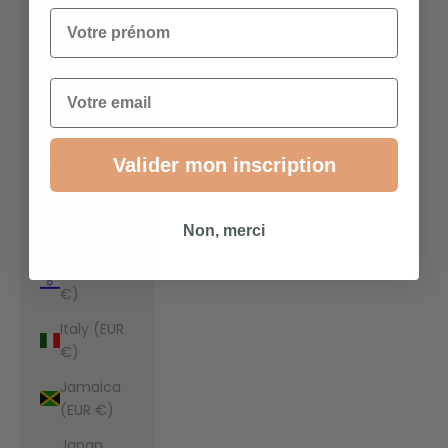
€)
Votre prénom
Indonesia
(EUR €)
Email
Iraq (EUR
€)
Ireland
Valider mon inscription
(EUR €)
Isle of Man
Non, merci
(EUR €)
Israel (EUR
€)
Italy (EUR
€)
Jamaica
(EUR €)
Japan