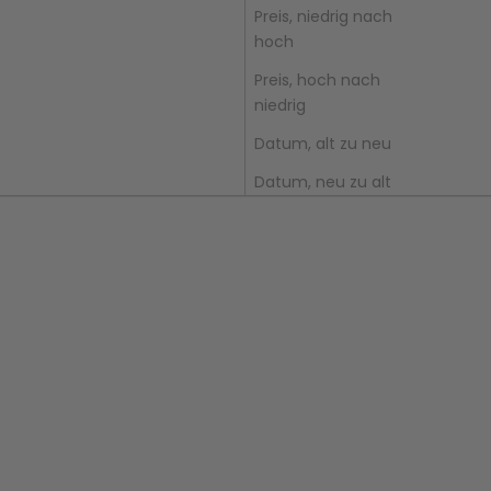
Preis, niedrig nach
hoch
Preis, hoch nach
niedrig
Datum, alt zu neu
Datum, neu zu alt
In den Warenkorb
In den Warenkorb
Samurai-Kimono für
Traditioneller