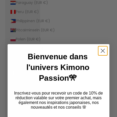
Paraguay (EUR €)
Peru (EUR €)
Philippinen (EUR €)
Pitcairninseln (EUR €)
Polen (EUR €)
Portugal (EUR €)
Bienvenue dans
Republik Moldau (EUR
€)
l'univers Kimono
Réunion (EUR €)
Passion🎌
Ruanda (EUR €)
Rumänien (EUR €)
Inscrivez-vous pour recevoir un code de 10% de
réduction valable sur votre premier achat, mais
Russland (EUR €)
également nos inspirations japonaises, nos
nouveautés et nos conseils 🌸
Salomonen (EUR €)