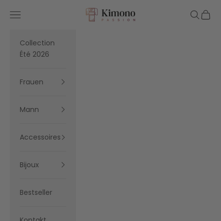
Zum Inhalt springen
Kimono Passion
Menü
Suchen
Waren
Collection
Été 2026
Frauen
Mann
Accessoires
Bijoux
Bestseller
Kontakt