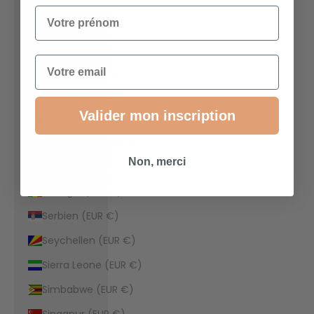
Sambia (EUR €)
Votre prénom
Samoa (EUR €)
San Marino (EUR €)
Email
São Tomé und
Príncipe (EUR €)
Valider mon inscription
Saudi-Arabien (EUR €)
Schweden (EUR €)
Non, merci
Schweiz (EUR €)
Senegal (EUR €)
Serbien (EUR €)
Seychellen (EUR €)
Sierra Leone (EUR €)
Simbabwe (EUR €)
Singapur (EUR €)